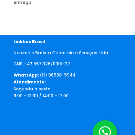
entrega.
Linkbox Brasil
Neaime e Batista Comercio e Serviços Ltda
CNPJ: 43.557.326/0001-27
WhatsApp:
(11) 96588-5944
Atendimento:
Segunda a sexta
9:00 - 12:00 / 14:00 - 17:00