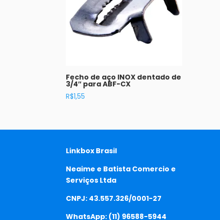
Fecho de aço INOX dentado de
3/4″ para ABF-CX
R$
1,55
Linkbox Brasil
Neaime e Batista Comercio e
Serviços Ltda
CNPJ: 43.557.326/0001-27
WhatsApp:
(11) 96588-5944