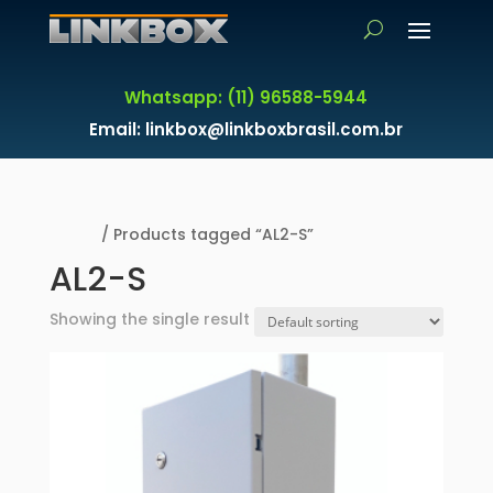
Whatsapp: (11) 96588-5944
Email: linkbox@linkboxbrasil.com.br
Home
/ Products tagged “AL2-S”
AL2-S
Showing the single result