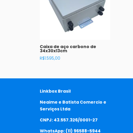
Caixa de aço carbono de
34x30x13cm
R$
1.595,00
Linkbox Brasil
Neaime e Batista Comercio e
Serviços Ltda
CNPJ: 43.557.326/0001-27
WhatsApp:
(11) 96588-5944