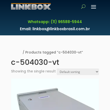
Whatsapp: (11) 96588-5944
Email: linkbox@linkboxbrasil.com.br
Home
/ Products tagged “c-504030-vt”
c-504030-vt
Showing the single result