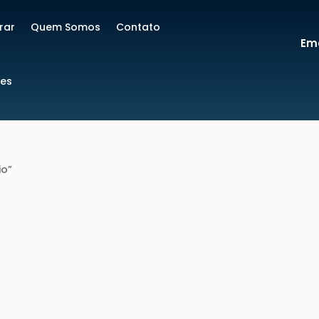
rar
Quem Somos
Contato
Ema
res
io”