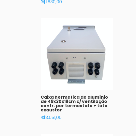
R$
1.830,00
Caixa hermetica de alumínio
de 49x30x19cm c/ ventilação
contr. por termostato + teto
exaustor
R$
3.051,00