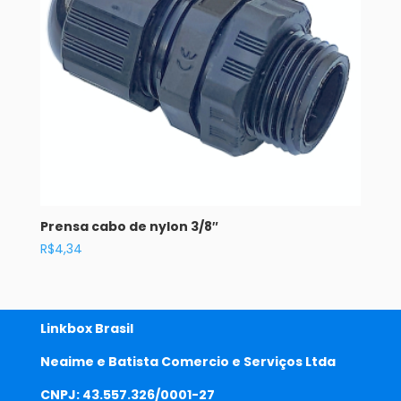
Prensa cabo de nylon 3/8″
R$
4,34
Linkbox Brasil
Neaime e Batista Comercio e Serviços Ltda
CNPJ: 43.557.326/0001-27