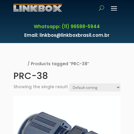
Whatsapp: (11) 96588-5944
Email: linkbox@linkboxbrasil.com.br
Home
/ Products tagged “PRC-38”
PRC-38
Showing the single result