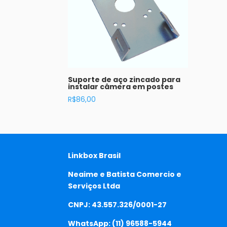
Suporte de aço zincado para
instalar câmera em postes
R$
86,00
Linkbox Brasil
Neaime e Batista Comercio e
Serviços Ltda
CNPJ: 43.557.326/0001-27
WhatsApp:
(11) 96588-5944