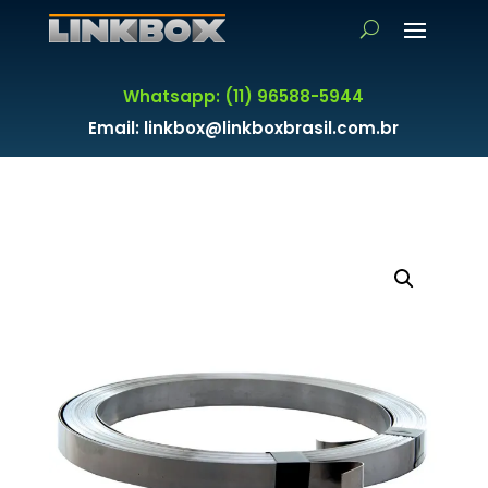
Whatsapp: (11) 96588-5944
Email: linkbox@linkboxbrasil.com.br