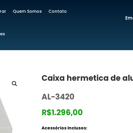
rar
Quem Somos
Contato
Ema
res
Caixa hermetica de a
AL-3420
R$
1.296,00
Acessórios inclusos: