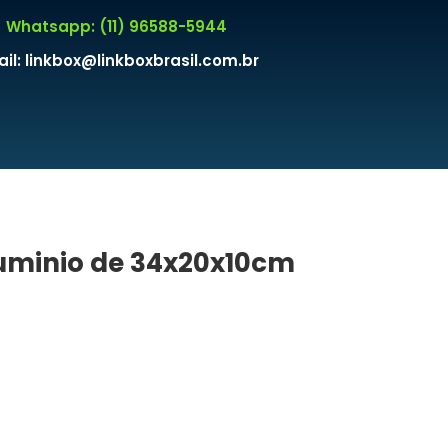
Whatsapp: (11) 96588-5944
il: linkbox@linkboxbrasil.com.br
luminio de 34x20x10cm