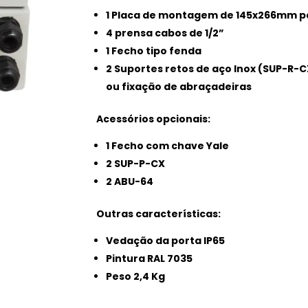
1 Placa de montagem de 145x266mm p
4 prensa cabos de 1/2”
1 Fecho tipo fenda
2 Suportes retos de aço Inox (SUP-R-
ou fixação de abraçadeiras
Acessórios opcionais:
1 Fecho com chave Yale
2 SUP-P-CX
2 ABU-64
Outras características:
Vedação da porta IP65
Pintura RAL 7035
Peso 2,4 Kg