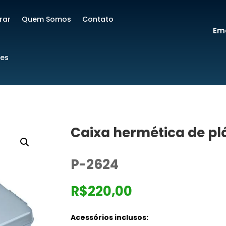
rar
Quem Somos
Contato
Ema
res
Caixa hermética de pl
P-2624
R$
220,00
Acessórios inclusos: