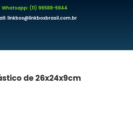
Whatsapp: (11) 96588-5944
il: linkbox@linkboxbrasil.com.br
ástico de 26x24x9cm