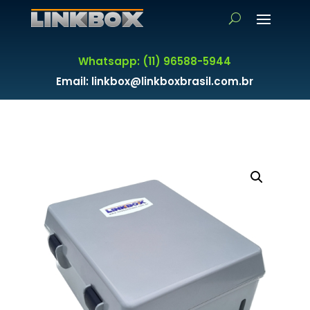
Whatsapp: (11) 96588-5944
Email: linkbox@linkboxbrasil.com.br