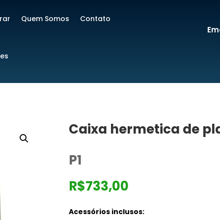
rar
Quem Somos
Contato
Ema
res
Caixa hermetica de pl
P1
R$
733,00
Acessórios inclusos: