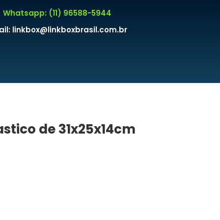
Whatsapp: (11) 96588-5944
il: linkbox@linkboxbrasil.com.br
astico de 31x25x14cm