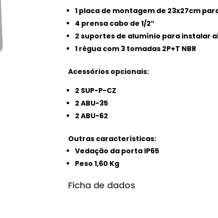
1 placa de montagem de 23x27cm par
4 prensa cabo de 1/2″
2 suportes de alumínio para instalar 
1 régua com 3 tomadas 2P+T NBR
Acessórios opcionais
:
2 SUP-P-CZ
2 ABU-35
2 ABU-62
Outras características:
Vedação da porta IP65
Peso 1,60 Kg
Ficha de dados