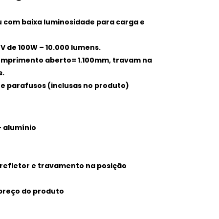
u com baixa luminosidade para carga e
0V de 100W – 10.000 lumens.
omprimento aberto= 1.100mm, travam na
s.
e parafusos (inclusas no produto)
 alumínio
refletor e travamento na posição
 preço do produto