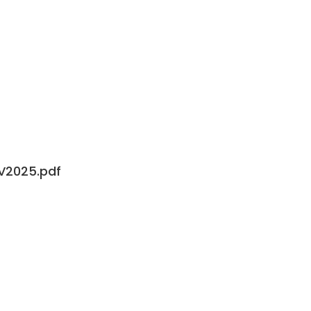
p
l
V2025.pdf