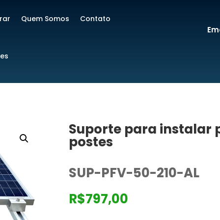
rar
Quem Somos
Contato
Ema
res
Suporte para instalar 
postes
SUP-PFV-50-210-AL
R$
797,00