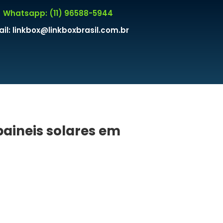
Whatsapp: (11) 96588-5944
il: linkbox@linkboxbrasil.com.br
paineis solares em